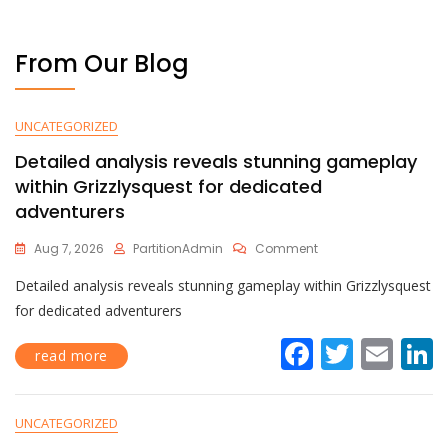
From Our Blog
Blog
UNCATEGORIZED
Detailed analysis reveals stunning gameplay
within Grizzlysquest for dedicated
adventurers
On
Aug 7, 2026
PartitionAdmin
Comment
Detailed
Detailed analysis reveals stunning gameplay within Grizzlysquest
Analysis
Reveals
for dedicated adventurers
Stunning
F
T
E
L
Gameplay
read more
Within
ac
w
m
Grizzlysquest
For
e
itt
ai
Dedicated
UNCATEGORIZED
Adventurers