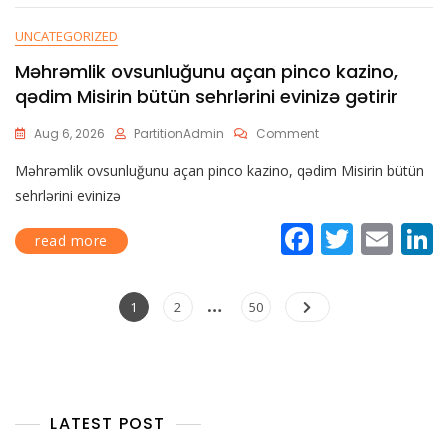
Blends
e
itt
ai
Chance
UNCATEGORIZED
b
er
l
With
Məhrəmlik ovsunluğunu açan pinco kazino,
Clever
o
d
Strategic
qədim Misirin bütün sehrlərini evinizə gətirir
Decision-
o
Making
On
Aug 6, 2026
PartitionAdmin
Comment
k
Məhrəmlik
Məhrəmlik ovsunluğunu açan pinco kazino, qədim Misirin bütün
Ovsunluğunu
Açan
sehrlərini evinizə
Pinco
F
T
E
L
Kazino,
read more
Qədim
ac
w
m
Misirin
Bütün
e
itt
ai
Posts
…
Sehrlərini
Page
Page
Page
1
2
50
b
er
l
Evinizə
pagination
Gətirir
o
d
o
k
LATEST POST