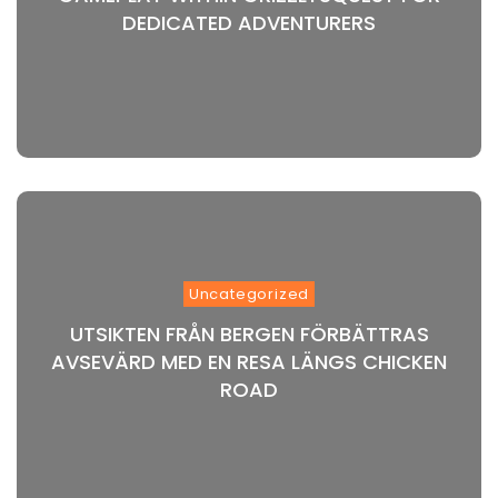
DEDICATED ADVENTURERS
Uncategorized
UTSIKTEN FRÅN BERGEN FÖRBÄTTRAS
AVSEVÄRD MED EN RESA LÄNGS CHICKEN
ROAD