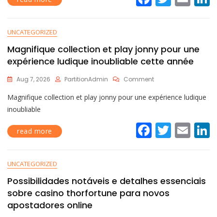
Um
ac
w
m
Guia
Completo
e
itt
ai
Para
UNCATEGORIZED
b
er
l
Apostas
Magnifique collection et play jonny pour une
Responsáveis
o
d
Em
expérience ludique inoubliable cette année
Portugal
o
On
Aug 7, 2026
PartitionAdmin
Comment
k
Magnifique
Magnifique collection et play jonny pour une expérience ludique
Collection
Et
inoubliable
Play
F
T
E
L
Jonny
read more
Pour
ac
w
m
Une
Expérience
e
itt
ai
Ludique
UNCATEGORIZED
b
er
l
Inoubliable
Possibilidades notáveis e detalhes essenciais
Cette
o
d
Année
sobre casino thorfortune para novos
o
apostadores online